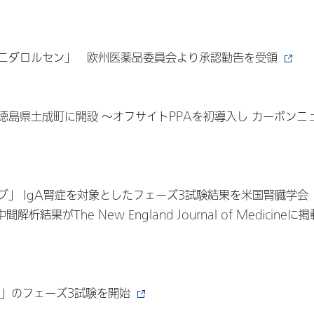
ニダロルセン」 欧州医薬品委員会より承認勧告を受領
島県土成町に開設 ～オフサイトPPAを初導入し カーボンニ
マブ」 IgA腎症を対象としたフェーズ3試験結果を米国腎臓学会
析結果がThe New England Journal of Medicine
tat」のフェーズ3試験を開始