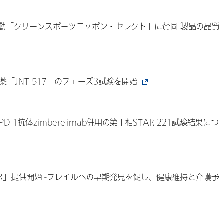
動「クリーンスポーツニッポン・セレクト」に賛同 製品の品
「JNT-517」のフェーズ3試験を開始
抗PD-1抗体zimberelimab併用の第III相STAR-221試験結果に
VR」提供開始 -フレイルへの早期発見を促し、健康維持と介護