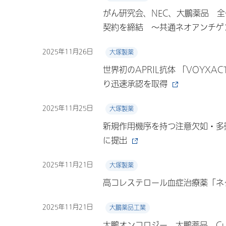
がん研究会、NEC、大鵬薬品 
契約を締結 ～共通ネオアンチゲ
2025年11月26日
大塚製薬
世界初のAPRIL抗体 「VOYX
り迅速承認を取得
2025年11月25日
大塚製薬
新規作用機序を持つ注意欠如・多動
に提出
2025年11月21日
大塚製薬
高コレステロール血症治療薬「ネ
2025年11月21日
大鵬薬品工業
大鵬オンコロジー、大鵬薬品、Culli