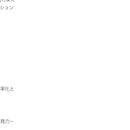
ション
効率化と
開発力・