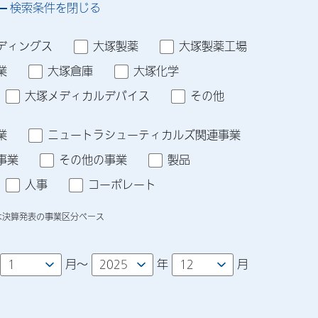
検索条件を閉じる
ディングス
大塚製薬
大塚製薬工場
業
大塚倉庫
大塚化学
大塚メディカルデバイス
その他
業
ニュートラシューティカルズ関連事業
事業
その他の事業
製品
人事
コーポレート
は決算発表の事業区分ベース
月～
年
月