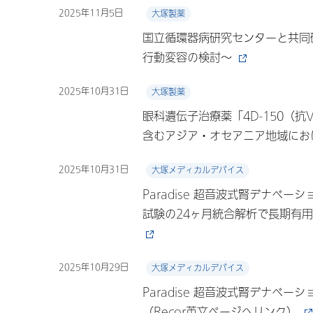
2025年11月5日
大塚製薬
国立循環器病研究センターと共同
行動変容の検討〜
2025年10月31日
大塚製薬
眼科遺伝子治療薬「4D-150（抗
含むアジア・オセアニア地域にお
2025年10月31日
大塚メディカルデバイス
Paradise 超音波式腎デナベー
試験の24ヶ月統合解析で長期有用性
2025年10月29日
大塚メディカルデバイス
Paradise 超音波式腎デナベーション
（Recor英文ページへリンク）