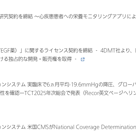
研究契約を締結 〜心疾患患者への栄養モニタリングアプリに
VEGF薬）」に関するライセンス契約を締結 ‐ 4DMT社より
ける独占的な開発・販売権を取得 ‐
ションシステム 実臨床で6ヵ月平均-19.6mmHgの降圧、グロー
を確認―TCT2025年次総会で発表（Recor英文ページへリ
システム 米国CMSがNational Coverage Determinati