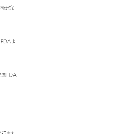
同研究
FDAよ
国FDA
所進行また