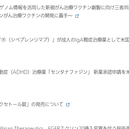
全ゲノム情報を活用した新規がん治療ワクチン創製に向け三者共
ンがん治療ワクチンの開発に着手～
ACT®（シベプレンリマブ）」が成人のIgA腎症治療薬として米国
症（ADHD）治療薬「センタナファジン」 新薬承認申請を米
クセトール錠」の発売について
nan Therapeutics EGFRエクソン20挿入変異を伴う局