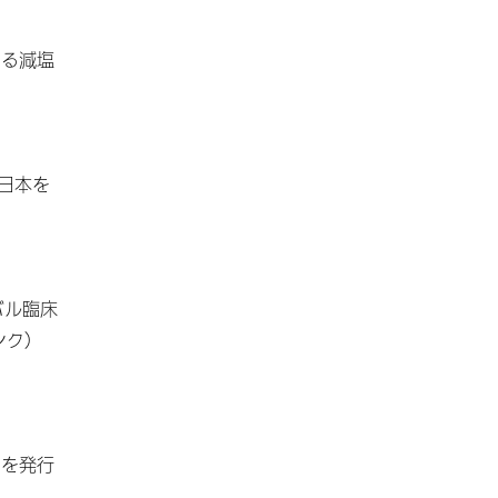
よる減塩
、日本を
バル臨床
ンク）
onを発行