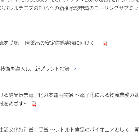
ジパレルチニブのFDAへの新薬承認申請のローリングサブミッ
流を受託 －医薬品の安定供給実現に向けて－
ー技術を導入し、新プラント投資
ける納品伝票電子化の本運用開始 ～電子化による物流業務の
減をめざす～
生活文化特別賞」受賞 ～レトルト食品のパイオニアとして、