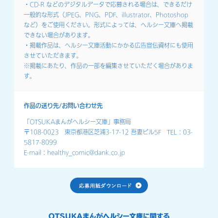
・CD-R などのデジタルデータで応募される場合は、できるだけ
一般的な形式（JPEG、PNG、PDF、illustrator、Photoshop
など）をご使用ください。形式によっては、ヘルシー文庫へ掲載
できない場合があります。
・掲載作品は、ヘルシー文庫活動にかかる広告宣伝資材にも使用
させていただきます。
※掲載にあたり、作品の一部を編集させていただく場合がありま
す。
作品の送り先/
お問い合わせ先
「OTSUKAまんがヘルシー文庫」事務局
〒108-0023 東京都港区芝浦3-17-12 吾妻ビル5F TEL：03-
5817-8099
E-mail：healthy_comic@dank.co.jp