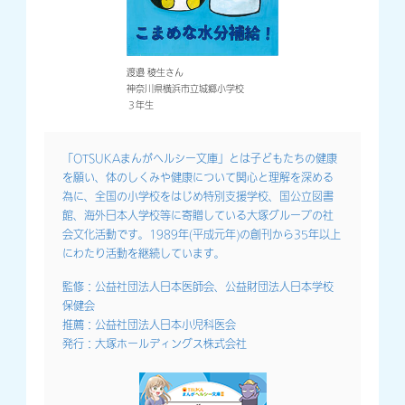
渡邉 稜生さん
神奈川県横浜市立城郷小学校
３年生
「OTSUKAまんがヘルシー文庫」とは子どもたちの健康
を願い、体のしくみや健康について関心と理解を深める
為に、全国の小学校をはじめ特別支援学校、国公立図書
館、海外日本人学校等に寄贈している大塚グループの社
会文化活動です。1989年(平成元年)の創刊から35年以上
にわたり活動を継続しています。
監修：公益社団法人日本医師会、公益財団法人日本学校
保健会
推薦：公益社団法人日本小児科医会
発行：大塚ホールディングス株式会社