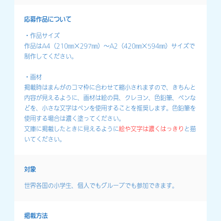
応募作品について
・作品サイズ
作品はA4（210㎜×297㎜）〜A2（420㎜×594㎜）サイズで
制作してください。
・画材
掲載時はまんがのコマ枠に合わせて縮小されますので、きちんと
内容が見えるように、画材は絵の具、クレヨン、色鉛筆、ペンな
どを、小さな文字はペンを使用することを推奨します。色鉛筆を
使用する場合は濃く塗ってください。
文庫に掲載したときに見えるように
絵や文字は濃くはっきり
と描
いてください。
対象
世界各国の小学生、個人でもグループでも参加できます。
掲載方法