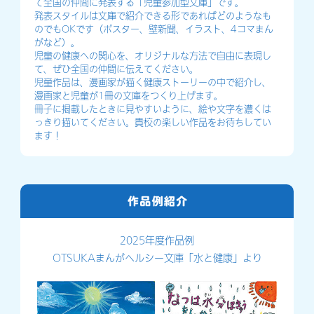
て全国の仲間に発表する「児童参加型文庫」です。
発表スタイルは文庫で紹介できる形であればどのようなも
のでもOKです（ポスター、壁新聞、イラスト、4コマまん
がなど）。
児童の健康への関心を、オリジナルな方法で自由に表現し
て、ぜひ全国の仲間に伝えてください。
児童作品は、漫画家が描く健康ストーリーの中で紹介し、
漫画家と児童が1冊の文庫をつくり上げます。
冊子に掲載したときに見やすいように、絵や文字を濃くは
っきり描いてください。貴校の楽しい作品をお待ちしてい
ます！
2025年度作品例
OTSUKAまんがヘルシー文庫「水と健康」より