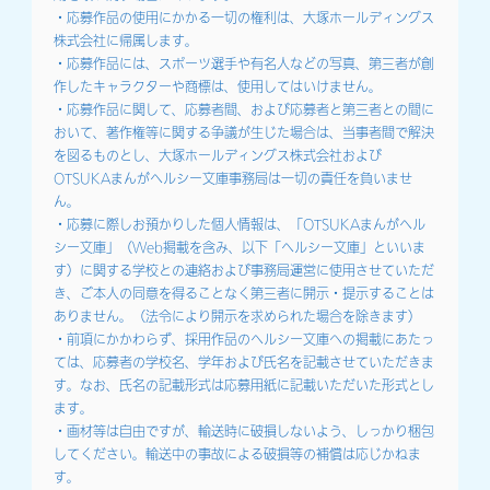
・応募作品の使用にかかる一切の権利は、大塚ホールディングス
株式会社に帰属します。
・応募作品には、スポーツ選手や有名人などの写真、第三者が創
作したキャラクターや商標は、使用してはいけません。
・応募作品に関して、応募者間、および応募者と第三者との間に
おいて、著作権等に関する争議が生じた場合は、当事者間で解決
を図るものとし、大塚ホールディングス株式会社および
OTSUKAまんがヘルシー文庫事務局は一切の責任を負いませ
ん。
・応募に際しお預かりした個人情報は、「OTSUKAまんがヘル
シー文庫」（Web掲載を含み、以下「ヘルシー文庫」といいま
す）に関する学校との連絡および事務局運営に使用させていただ
き、ご本人の同意を得ることなく第三者に開示・提示することは
ありません。（法令により開示を求められた場合を除きます）
・前項にかかわらず、採用作品のヘルシー文庫への掲載にあたっ
ては、応募者の学校名、学年および氏名を記載させていただきま
す。なお、氏名の記載形式は応募用紙に記載いただいた形式とし
ます。
・画材等は自由ですが、輸送時に破損しないよう、しっかり梱包
してください。輸送中の事故による破損等の補償は応じかねま
す。