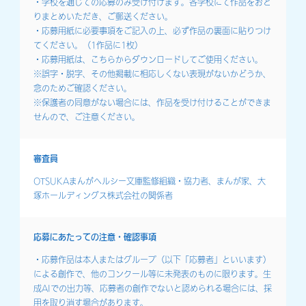
・学校を通じての応募のみ受け付けます。各学校にて作品をおと
りまとめいただき、ご郵送ください。
・応募用紙に必要事項をご記入の上、必ず作品の裏面に貼りつけ
てください。（1作品に1枚）
・応募用紙は、こちらからダウンロードしてご使用ください。
※誤字・脱字、その他掲載に相応しくない表現がないかどうか、
念のためご確認ください。
※保護者の同意がない場合には、作品を受け付けることができま
せんので、ご注意ください。
審査員
OTSUKAまんがヘルシー文庫監修組織・協力者、まんが家、大
塚ホールディングス株式会社の関係者
応募にあたっての注意・
確認事項
・応募作品は本人またはグループ（以下「応募者」といいます）
による創作で、他のコンクール等に未発表のものに限ります。生
成AIでの出力等、応募者の創作でないと認められる場合には、採
用を取り消す場合があります。