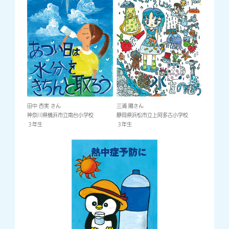
田中 杏実 さん
三浦 陽さん
神奈川県横浜市立南台小学校
静岡県浜松市立上阿多古小学校
３年生
３年生