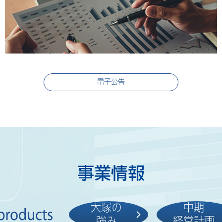
マネジメントメッセージ
中期経営計画
電子公告
大塚グループ At a Glance
統合報告書
最新IR資料
株式基本情報
事業情報
大塚の
中期
強み
経営計画