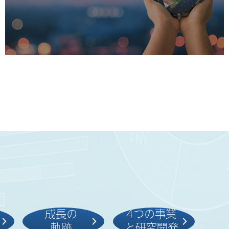
サステナビリティ経営
社会
環境
ガバナンス
マテリアリティ
（重要項目）
ライブラリー
成長の
4つの事業
軌跡
と
研究開発