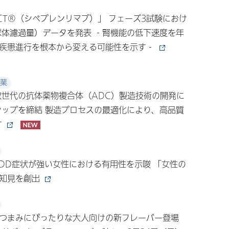
ACT®（シベプレンリマブ）」 フェーズ3試験におけ
糸球体濾過量）データを発表 ‐腎機能の低下速度を年
疾患進行を根本から変える可能性を示す‐
業
次世代の抗体薬物複合体（ADC）製造技術の開発に
シップを締結 製造プロセスの最適化により、高品質
す
MDD症状が強い女性における有用性を示唆 「女性の
な知見を創出
つまみにぴったりな大人向けの新フレーバー登場