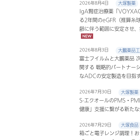
2026年8月4日
大塚製薬
IgA腎症治療薬「VOYX
る2年間のeGFR（推算
齢に伴う範囲に安定させ、
2026年8月3日
大鵬薬品工
富士フイルムと大鵬薬品 
関する 戦略的パートナー
なADCの安定製造を目指
2026年7月30日
大塚製薬
S-エクオールのPMS・P
健康」支援に繋がる新た
2026年7月29日
大塚食品
箱ごと電子レンジ調理！お