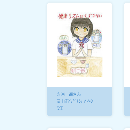
永浦 遥さん
岡山市立竹枝小学校
5年