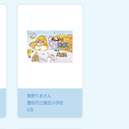
奥野りあさん
豊前市立横武小学校
6年