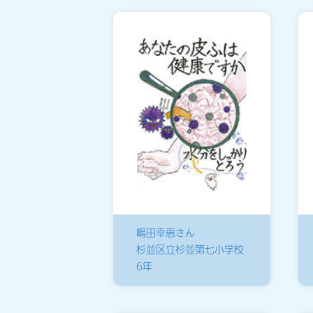
嶋田幸恵さん
杉並区立杉並第七小学校
6年