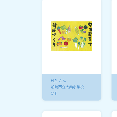
H.S.さん
加須市立大桑小学校
5年