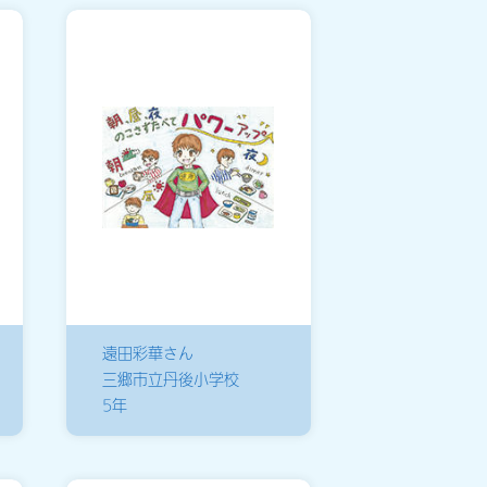
遠田彩華さん
三郷市立丹後小学校
5年