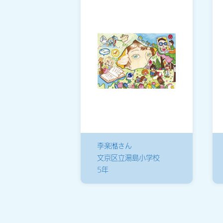
李楽湉さん
文京区立湯島小学校
5年