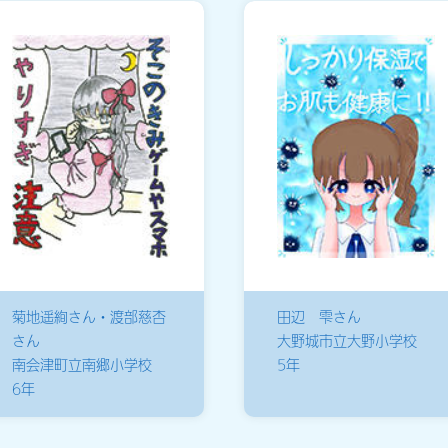
菊地遥絢さん・渡部慈杏
田辺 雫さん
さん
大野城市立大野小学校
南会津町立南郷小学校
5年
6年