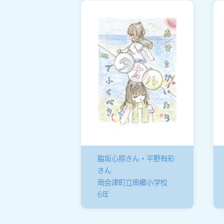
脇坂心捺さん・平野有彩
さん
南会津町立南郷小学校
6年