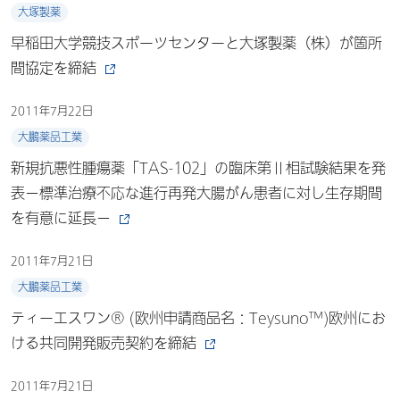
大塚製薬
早稲田大学競技スポーツセンターと大塚製薬（株）が箇所
間協定を締結
2011年7月22日
大鵬薬品工業
新規抗悪性腫瘍薬「TAS-102」の臨床第Ⅱ相試験結果を発
表－標準治療不応な進行再発大腸がん患者に対し生存期間
を有意に延長－
2011年7月21日
大鵬薬品工業
ティーエスワン® (欧州申請商品名：Teysuno™)欧州にお
ける共同開発販売契約を締結
2011年7月21日