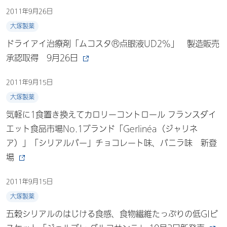
2011年9月26日
大塚製薬
ドライアイ治療剤「ムコスタⓇ点眼液UD2%」 製造販売
承認取得 9月26日
2011年9月15日
大塚製薬
気軽に1食置き換えてカロリーコントロール フランスダイ
エット食品市場No.1ブランド「Gerlinéa（ジャリネ
ア）」「シリアルバー」チョコレート味、バニラ味 新登
場
2011年9月15日
大塚製薬
五穀シリアルのはじける食感、食物繊維たっぷりの低GIビ