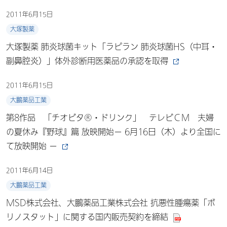
2011年6月15日
大塚製薬
大塚製薬 肺炎球菌キット「ラピラン 肺炎球菌HS（中耳・
副鼻腔炎）」体外診断用医薬品の承認を取得
2011年6月15日
大鵬薬品工業
第8作品 「チオビタ®・ドリンク」 テレビＣＭ 夫婦
の夏休み『野球』篇 放映開始－ 6月16日（木）より全国に
て放映開始 －
2011年6月14日
大鵬薬品工業
MSD株式会社、大鵬薬品工業株式会社 抗悪性腫瘍薬「ボ
リノスタット」に関する国内販売契約を締結