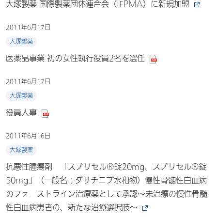
大塚製薬 国際製薬団体連合会（IFPMA）に新規加盟
2011年6月17日
大塚製薬
医薬品事業 初の女性執行役員2名を選任
2011年6月17日
大塚製薬
役員人事
2011年6月16日
大塚製薬
抗悪性腫瘍剤 「スプリセル®錠20mg、スプリセル®錠
50mg」（一般名：ダサチニブ水和物）慢性骨髄性白血病
のファーストライン治療薬として承認～未治療の慢性骨髄
性白血病患者の、新たな治療選択肢～