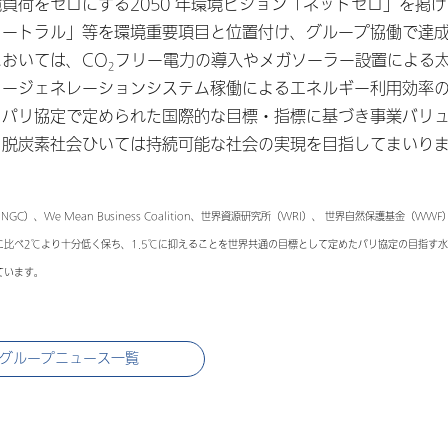
負荷をゼロにする2050 年環境ビジョン「ネットゼロ」を掲
ュートラル」等を環境重要項目と位置付け、グループ協働で達
おいては、CO
フリー電力の導入やメガソーラー設置による
2
コージェネレーションシステム稼働によるエネルギー利用効率
、パリ協定で定められた国際的な目標・指標に基づき事業バリ
、脱炭素社会ひいては持続可能な社会の実現を目指してまいり
）、We Mean Business Coalition、世界資源研究所（WRI）、 世界自然保護基金（WW
比べ2℃より⼗分低く保ち、1.5℃に抑えることを世界共通の目標として定めたパリ協定の目指す
ています。
グループニュース一覧