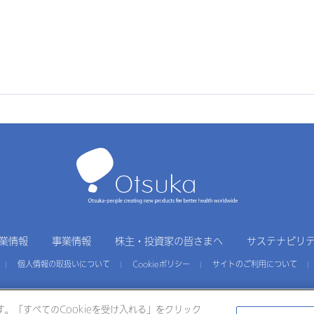
業情報
事業情報
株主・投資家の皆さまへ
サステナビリ
個人情報の取扱いについて
Cookieポリシー
サイトのご利用について
す。「すべてのCookieを受け入れる」をクリック
工場
大鵬薬品工業
大塚倉庫
大塚化学
大塚食品