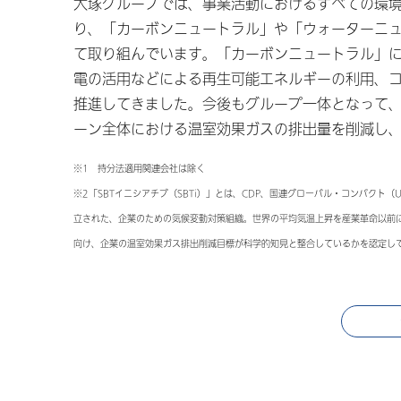
大塚グループでは、事業活動におけるすべての環境
り、「カーボンニュートラル」や「ウォーターニ
て取り組んでいます。「カーボンニュートラル」に
電の活用などによる再生可能エネルギーの利用、
推進してきました。今後もグループ一体となって
ーン全体における温室効果ガスの排出量を削減し
※1 持分法適用関連会社は除く
※2「SBTイニシアチブ（SBTi）」とは、CDP、国連グローバル・コンパクト（UNGC
立された、企業のための気候変動対策組織。世界の平均気温上昇を産業⾰命以前に
向け、企業の温室効果ガス排出削減目標が科学的知見と整合しているかを認定し