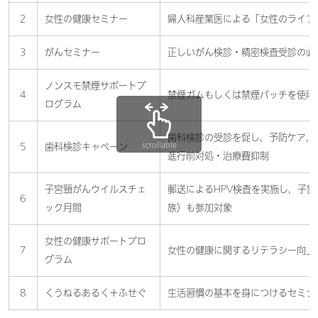
2
女性の健康セミナー
婦人科産業医による「女性のライフ
3
がんセミナー
正しいがん検診・精密検査受診の必
ノンスモ禁煙サポートプ
4
禁煙ガムもしくは禁煙パッチを使用
ログラム
歯科検診の受診を促し、予防ケア、
5
歯科検診キャペーン
scrollable
進行前対処・治療費抑制
子宮頸がんウイルスチェ
郵送によるHPV検査を実施し、子
6
ック月間
族）も参加対象
女性の健康サポートプロ
7
女性の健康に関するリテラシー向上
グラム
8
くうねるあるく＋ふせぐ
生活習慣の基本を身につけるセミナ